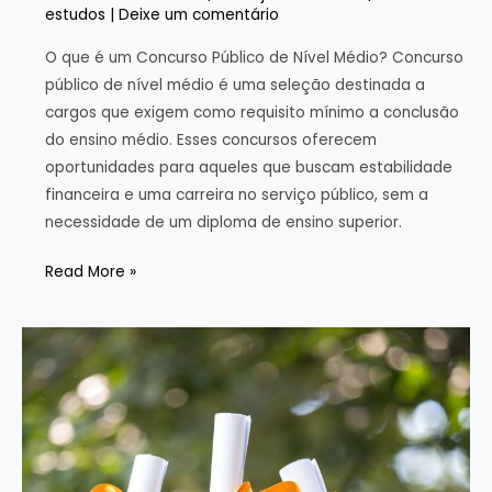
estudos
|
Deixe um comentário
O que é um Concurso Público de Nível Médio? Concurso
público de nível médio é uma seleção destinada a
cargos que exigem como requisito mínimo a conclusão
do ensino médio. Esses concursos oferecem
oportunidades para aqueles que buscam estabilidade
financeira e uma carreira no serviço público, sem a
necessidade de um diploma de ensino superior.
Concurso
Read More »
público
de
nível
médio:
uma
oportunidade
acessível
e