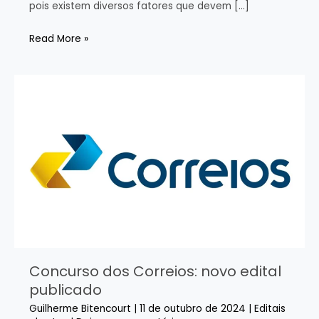
pois existem diversos fatores que devem […]
Como
Read More »
escolher
o
concurso
público
ideal
para
mim?
Concurso dos Correios: novo edital
publicado
Guilherme Bitencourt
|
11 de outubro de 2024
|
Editais