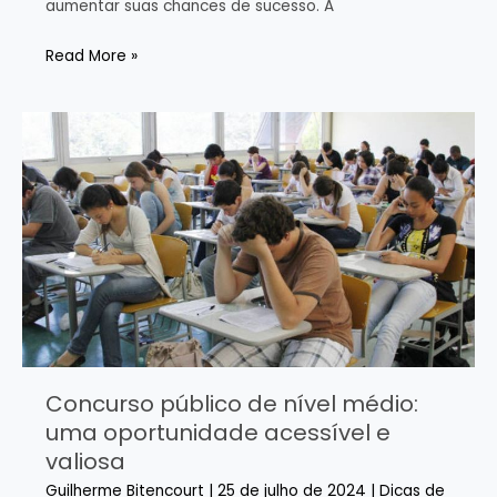
aumentar suas chances de sucesso. A
Concurso
Read More »
BNDES
2024:
edital
aberto
para
900
vagas
Concurso público de nível médio:
uma oportunidade acessível e
valiosa
Guilherme Bitencourt
|
25 de julho de 2024
|
Dicas de