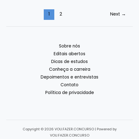
sobre
os
Paginação
1
2
Next
→
concursos
de
públicos
post
Sobre nós
Editais abertos
Dicas de estudos
Conheça a carreira
Depoimentos e entrevistas
Contato
Política de privacidade
Copyright © 2026 VOU.FAZER.CONCURSO | Powered by
VOU.FAZER.CONCURSO