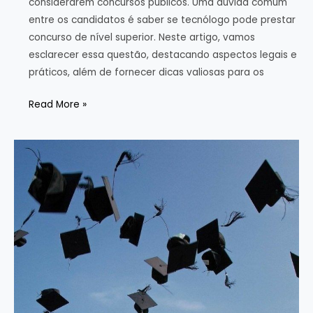
considerarem concursos públicos. Uma dúvida comum
entre os candidatos é saber se tecnólogo pode prestar
concurso de nível superior. Neste artigo, vamos
esclarecer essa questão, destacando aspectos legais e
práticos, além de fornecer dicas valiosas para os
Tecnólogo
Read More »
pode
prestar
concurso
de
nível
superior?